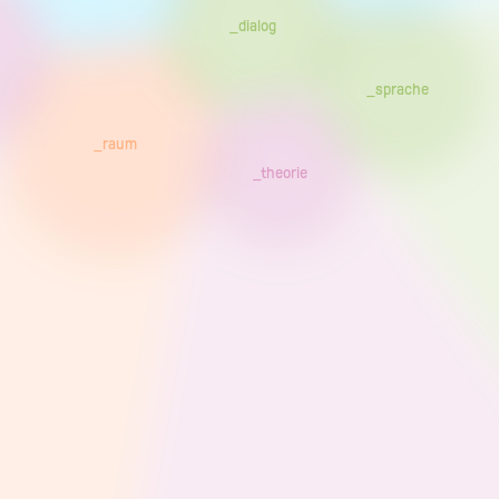
_dialog
_sprache
_raum
_theorie