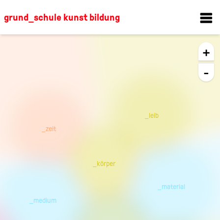
grund_schule kunst bildung
+
-
_leib
_zeit
_körper
_material
_medium