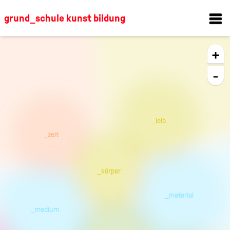
grund_schule kunst bildung
+
-
_leib
_zeit
_körper
_material
_medium