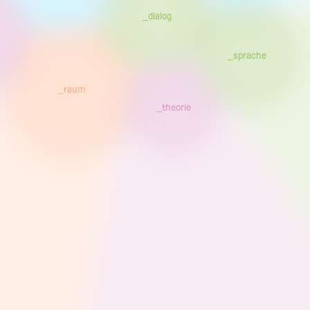
_dialog
_sprache
_raum
_theorie