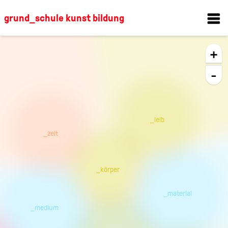
grund_schule kunst bildung
+
-
_leib
_zeit
_körper
_material
_medium