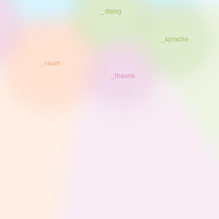
_dialog
_sprache
_raum
_theorie