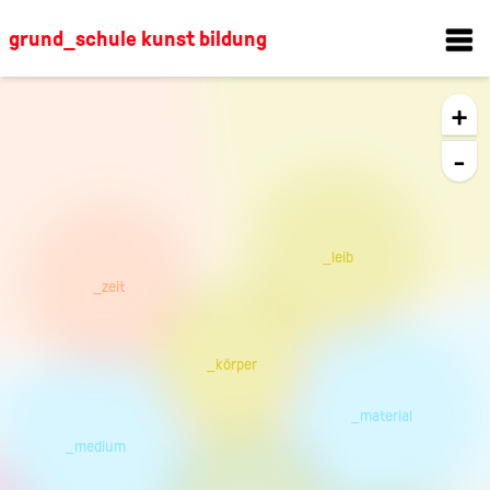
grund_schule kunst bildung
+
-
_leib
_zeit
_körper
_material
_medium