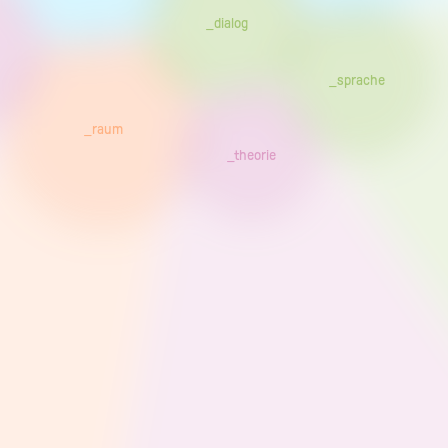
_dialog
_sprache
_raum
_theorie